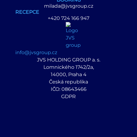
milada@jvsgroup.cz
RECEPCE
+420 724 166 947
info@jvsgroup.cz
JVS HOLDING GROUP a. s.
Lomnického 1742/2a,
14000, Praha 4
Česká republika
IČO: 08643466
GDPR