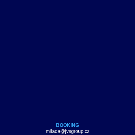
BOOKING
milada@jvsgroup.cz